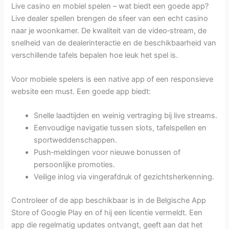
Live casino en mobiel spelen – wat biedt een goede app?
Live dealer spellen brengen de sfeer van een echt casino
naar je woonkamer. De kwaliteit van de video‑stream, de
snelheid van de dealerinteractie en de beschikbaarheid van
verschillende tafels bepalen hoe leuk het spel is.
Voor mobiele spelers is een native app of een responsieve
website een must. Een goede app biedt:
Snelle laadtijden en weinig vertraging bij live streams.
Eenvoudige navigatie tussen slots, tafelspellen en
sportweddenschappen.
Push‑meldingen voor nieuwe bonussen of
persoonlijke promoties.
Veilige inlog via vingerafdruk of gezichtsherkenning.
Controleer of de app beschikbaar is in de Belgische App
Store of Google Play en of hij een licentie vermeldt. Een
app die regelmatig updates ontvangt, geeft aan dat het