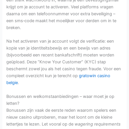
een sterk wachtwoord in, waarna je een bevestigingsmail
krijgt om je account te activeren. Veel platforms vragen
daarna om een telefoonnummer voor extra beveiliging –
een sms‑code maakt het moeilijker voor derden om in te
breken.
Na het activeren van je account volgt de verificatie: een
kopie van je identiteitsbewijs en een bewijs van adres
(bijvoorbeeld een recent bankafschrift) moeten worden
geüpload. Deze “Know Your Customer” (KYC) stap
beschermt zowel jou als het casino tegen fraude. Voor een
compleet overzicht kun je terecht op
gratowin casino
belgie
.
Bonussen en welkomstaanbiedingen – waar moet je op
letten?
Bonussen zijn vaak de eerste reden waarom spelers een
nieuw casino uitproberen, maar het loont om de kleine
lettertjes te lezen. Let vooral op de
wagering requirements