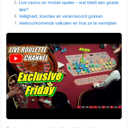
Live casino en mobiel spelen – wat biedt een goede
app?
Veiligheid, licenties en verantwoord gokken
Veelvoorkomende valkuilen en hoe ze te vermijden