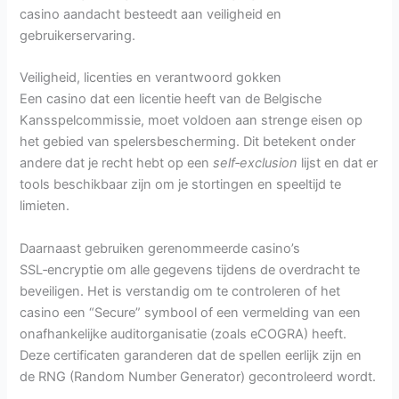
casino aandacht besteedt aan veiligheid en
gebruikerservaring.
Veiligheid, licenties en verantwoord gokken
Een casino dat een licentie heeft van de Belgische
Kansspelcommissie, moet voldoen aan strenge eisen op
het gebied van spelersbescherming. Dit betekent onder
andere dat je recht hebt op een
self‑exclusion
lijst en dat er
tools beschikbaar zijn om je stortingen en speeltijd te
limieten.
Daarnaast gebruiken gerenommeerde casino’s
SSL‑encryptie om alle gegevens tijdens de overdracht te
beveiligen. Het is verstandig om te controleren of het
casino een “Secure” symbool of een vermelding van een
onafhankelijke auditorganisatie (zoals eCOGRA) heeft.
Deze certificaten garanderen dat de spellen eerlijk zijn en
de RNG (Random Number Generator) gecontroleerd wordt.