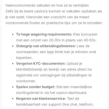
Veelvoorkomende valkuilen en hoe ze te vermijden
Zelfs bij de beste casino’s kunnen er valkuilen opduiken als
je niet oplet. Hieronder een overzicht van de meest
voorkomende fouten en praktische tips om ze te omzeilen:
Te hoge wagering requirements:
Kies bonussen
met een omzet van 20‑30x in plaats van 40‑50x.
Onbegrip van uitbetalingslimieten:
Lees de
voorwaarden; een lage limiet kan je winsten snel
beperken.
Vergeten KYC‑documenten:
Upload je
identiteitsbewijs en bewijs van adres direct na
registratie om vertragingen bij uitbetalingen te
voorkomen.
Spelen zonder budget:
Stel een maandelijkse
stortingslimiet in via het casino‑dashboard.
Negeren van klantenservice:
Test de
bereikbaarheid van support (live chat, telefoon,