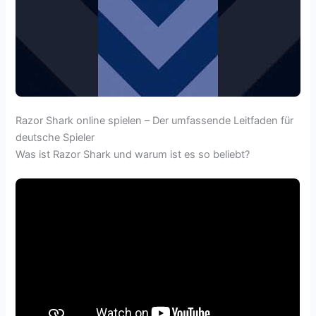
Razor Shark online spielen – Der umfassende Leitfaden für
deutsche Spieler
Was ist Razor Shark und warum ist es so beliebt?