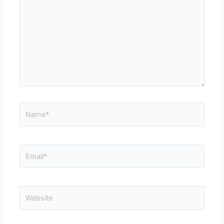
Name*
Email*
Website