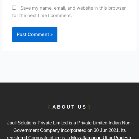
Save my name, email, and website in this browser
for the next time I comment.
ABOUT US
Jauli Solutions Private Limited is a Private Limited Indian Non-
Government Company incorporated on 30 Jun 2021. Its
registered Corporate office is in Muzaffarnagar, Uttar Pradesh,