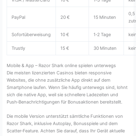
0,5 
PayPal
20 €
15 Minuten
zut
Sofortüberweisung
10 €
1‑2 Tage
kei
Trustly
15 €
30 Minuten
kei
Mobile & App – Razor Shark online spielen unterwegs
Die meisten lizenzierten Casinos bieten responsive
Websites, die ohne zusätzliche App direkt auf dem
Smartphone laufen. Wenn Sie häufig unterwegs sind, lohnt
sich die native App, weil sie schnellere Ladezeiten und
Push‑Benachrichtigungen für Bonusaktionen bereitstellt.
Die mobile Version unterstützt sämtliche Funktionen von
Razor Shark, inklusive Autoplay, Bonusspiele und dem
Scatter‑Feature. Achten Sie darauf, dass Ihr Gerät aktuelle