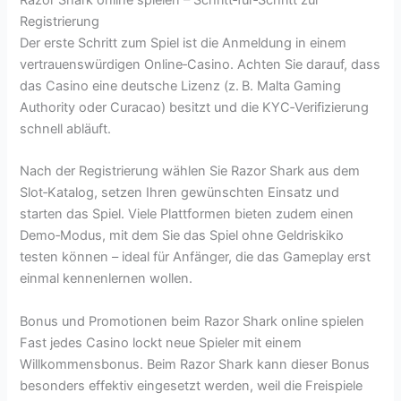
Razor Shark online spielen – Schritt‑für‑Schritt zur
Registrierung
Der erste Schritt zum Spiel ist die Anmeldung in einem
vertrauenswürdigen Online‑Casino. Achten Sie darauf, dass
das Casino eine deutsche Lizenz (z. B. Malta Gaming
Authority oder Curacao) besitzt und die KYC‑Verifizierung
schnell abläuft.
Nach der Registrierung wählen Sie Razor Shark aus dem
Slot‑Katalog, setzen Ihren gewünschten Einsatz und
starten das Spiel. Viele Plattformen bieten zudem einen
Demo‑Modus, mit dem Sie das Spiel ohne Geldriskiko
testen können – ideal für Anfänger, die das Gameplay erst
einmal kennenlernen wollen.
Bonus und Promotionen beim Razor Shark online spielen
Fast jedes Casino lockt neue Spieler mit einem
Willkommensbonus. Beim Razor Shark kann dieser Bonus
besonders effektiv eingesetzt werden, weil die Freispiele