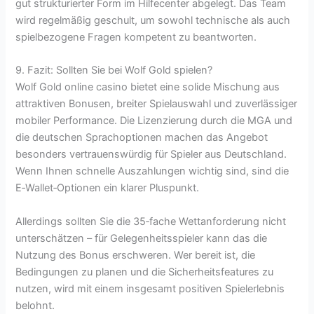
gut strukturierter Form im Hilfecenter abgelegt. Das Team
wird regelmäßig geschult, um sowohl technische als auch
spielbezogene Fragen kompetent zu beantworten.
9. Fazit: Sollten Sie bei Wolf Gold spielen?
Wolf Gold online casino bietet eine solide Mischung aus
attraktiven Bonusen, breiter Spielauswahl und zuverlässiger
mobiler Performance. Die Lizenzierung durch die MGA und
die deutschen Sprachoptionen machen das Angebot
besonders vertrauenswürdig für Spieler aus Deutschland.
Wenn Ihnen schnelle Auszahlungen wichtig sind, sind die
E‑Wallet‑Optionen ein klarer Pluspunkt.
Allerdings sollten Sie die 35‑fache Wettanforderung nicht
unterschätzen – für Gelegenheitsspieler kann das die
Nutzung des Bonus erschweren. Wer bereit ist, die
Bedingungen zu planen und die Sicherheitsfeatures zu
nutzen, wird mit einem insgesamt positiven Spielerlebnis
belohnt.