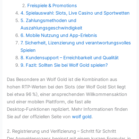
Freispiele & Promotions
4. Spielauswahl: Slots, Live Casino und Sportwetten
5. Zahlungsmethoden und
Auszahlungsgeschwindigkeit
6. Mobile Nutzung und App-Erlebnis
7. Sicherheit, Lizenzierung und verantwortungsvolles
Spielen
8. Kundensupport – Erreichbarkeit und Qualität
9. Fazit: Sollten Sie bei Wolf Gold spielen?
Das Besondere an Wolf Gold ist die Kombination aus
hohen RTP‑Werten bei den Slots (der Wolf Gold Slot liegt
bei etwa 96 %), einer ansprechenden Willkommensaktion
und einer mobilen Plattform, die fast alle
Desktop‑Funktionen repliziert. Mehr Informationen finden
Sie auf der offiziellen Seite von
wolf gold
.
2. Registrierung und Verifizierung – Schritt für Schritt
Der Anmeldeprozess beginnt mit einem kurzen Formular, in