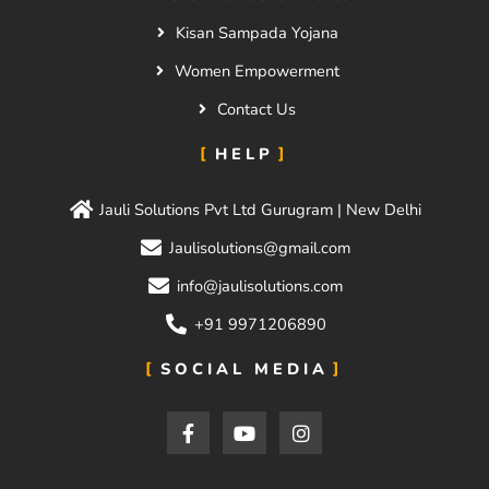
Kisan Sampada Yojana
Women Empowerment
Contact Us
HELP
Jauli Solutions Pvt Ltd Gurugram | New Delhi
Jaulisolutions@gmail.com
info@jaulisolutions.com
+91 9971206890
SOCIAL MEDIA
F
Y
I
a
o
n
c
u
s
e
t
t