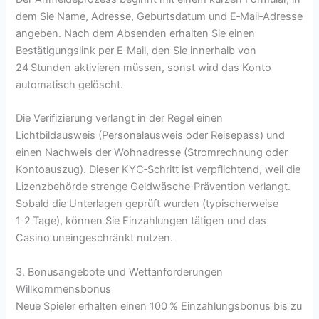
dem Sie Name, Adresse, Geburtsdatum und E‑Mail‑Adresse
angeben. Nach dem Absenden erhalten Sie einen
Bestätigungslink per E‑Mail, den Sie innerhalb von
24 Stunden aktivieren müssen, sonst wird das Konto
automatisch gelöscht.
Die Verifizierung verlangt in der Regel einen
Lichtbildausweis (Personalausweis oder Reisepass) und
einen Nachweis der Wohnadresse (Stromrechnung oder
Kontoauszug). Dieser KYC‑Schritt ist verpflichtend, weil die
Lizenzbehörde strenge Geldwäsche‑Prävention verlangt.
Sobald die Unterlagen geprüft wurden (typischerweise
1‑2 Tage), können Sie Einzahlungen tätigen und das
Casino uneingeschränkt nutzen.
3. Bonusangebote und Wettanforderungen
Willkommensbonus
Neue Spieler erhalten einen 100 % Einzahlungsbonus bis zu