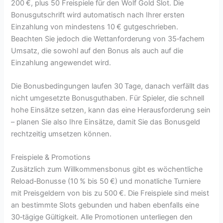
200 €, plus 50 Freispiele für den Wolf Gold Slot. Die
Bonusgutschrift wird automatisch nach Ihrer ersten
Einzahlung von mindestens 10 € gutgeschrieben.
Beachten Sie jedoch die Wettanforderung von 35‑fachem
Umsatz, die sowohl auf den Bonus als auch auf die
Einzahlung angewendet wird.
Die Bonusbedingungen laufen 30 Tage, danach verfällt das
nicht umgesetzte Bonusguthaben. Für Spieler, die schnell
hohe Einsätze setzen, kann das eine Herausforderung sein
– planen Sie also Ihre Einsätze, damit Sie das Bonusgeld
rechtzeitig umsetzen können.
Freispiele & Promotions
Zusätzlich zum Willkommensbonus gibt es wöchentliche
Reload‑Bonusse (10 % bis 50 €) und monatliche Turniere
mit Preisgeldern von bis zu 500 €. Die Freispiele sind meist
an bestimmte Slots gebunden und haben ebenfalls eine
30‑tägige Gültigkeit. Alle Promotionen unterliegen den