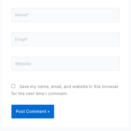
Name*
Email*
Website
Save my name, email, and website in this browser
for the next time I comment.