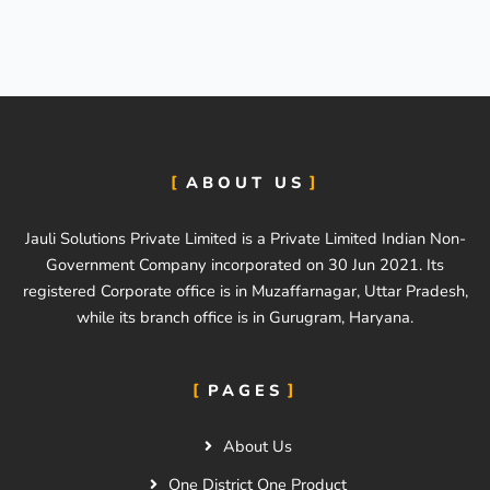
ABOUT US
Jauli Solutions Private Limited is a Private Limited Indian Non-
Government Company incorporated on 30 Jun 2021. Its
registered Corporate office is in Muzaffarnagar, Uttar Pradesh,
while its branch office is in Gurugram, Haryana.
PAGES
About Us
One District One Product