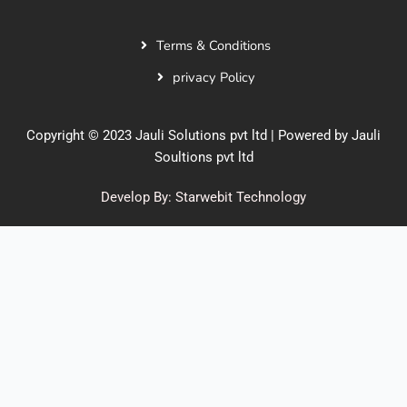
b
u
a
o
b
g
o
e
r
Terms & Conditions
k
a
-
m
privacy Policy
f
Copyright © 2023 Jauli Solutions pvt ltd | Powered by Jauli
Soultions pvt ltd
Develop By: Starwebit Technology