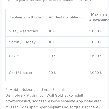
nachfolgende Tabelle gibt einen schnellen Überblick.
Maximale
Zahlungsmethode
Mindesteinzahlung
Auszahlun
Visa / Mastercard
10 €
5.000 €
Sofort / Giropay
10 €
3.000 €
PayPal
20 €
2.500 €
Skrill / Neteller
20 €
4.000 €
6. Mobile Nutzung und App-Erlebnis
Die mobile Plattform von Wolf Gold ist komplett
browserbasiert, sodass Sie keine separate App installieren
müssen – das spart Speicherplatz und sorgt für schnelle