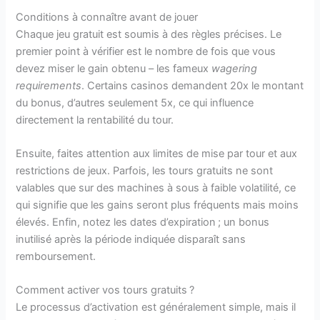
Conditions à connaître avant de jouer
Chaque jeu gratuit est soumis à des règles précises. Le
premier point à vérifier est le nombre de fois que vous
devez miser le gain obtenu – les fameux
wagering
requirements
. Certains casinos demandent 20x le montant
du bonus, d’autres seulement 5x, ce qui influence
directement la rentabilité du tour.
Ensuite, faites attention aux limites de mise par tour et aux
restrictions de jeux. Parfois, les tours gratuits ne sont
valables que sur des machines à sous à faible volatilité, ce
qui signifie que les gains seront plus fréquents mais moins
élevés. Enfin, notez les dates d’expiration ; un bonus
inutilisé après la période indiquée disparaît sans
remboursement.
Comment activer vos tours gratuits ?
Le processus d’activation est généralement simple, mais il