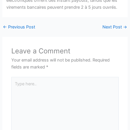
électroniques offrent des
instant payouts
, tandis que les
virements bancaires peuvent prendre 2 à 5 jours ouvrés.
←
Previous Post
Next Post
→
Leave a Comment
Your email address will not be published.
Required
fields are marked
*
Type
here..