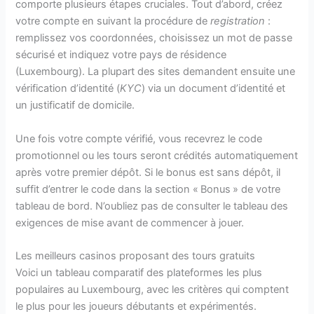
comporte plusieurs étapes cruciales. Tout d’abord, créez
votre compte en suivant la procédure de
registration
:
remplissez vos coordonnées, choisissez un mot de passe
sécurisé et indiquez votre pays de résidence
(Luxembourg). La plupart des sites demandent ensuite une
vérification d’identité (
KYC
) via un document d’identité et
un justificatif de domicile.
Une fois votre compte vérifié, vous recevrez le code
promotionnel ou les tours seront crédités automatiquement
après votre premier dépôt. Si le bonus est sans dépôt, il
suffit d’entrer le code dans la section « Bonus » de votre
tableau de bord. N’oubliez pas de consulter le tableau des
exigences de mise avant de commencer à jouer.
Les meilleurs casinos proposant des tours gratuits
Voici un tableau comparatif des plateformes les plus
populaires au Luxembourg, avec les critères qui comptent
le plus pour les joueurs débutants et expérimentés.