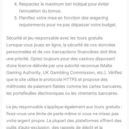
Respectez le
maximum bet
indiqué pour éviter
l’annulation du bonus.
Planifiez votre mise en fonction des
wagering
requirements
pour ne pas dépasser votre budget.
Sécurité et jeu responsable avec les tours gratuits
Lorsque vous jouez en ligne, la sécurité de vos données
personnelles et de vos transactions financières doit être
une priorité. Optez toujours pour des casinos disposant
d’une licence délivrée par une autorité reconnue (Malte
Gaming Authority, UK Gambling Commission, etc.). Vérifiez
que le site utilise le protocole HTTPS et propose des
méthodes de paiement fiables comme les cartes bancaires,
les portefeuilles électroniques ou les virements bancaires.
Le jeu responsable s’applique également aux tours gratuits :
fixez‑vous une limite de perte même si vous ne misez pas
votre argent propre. La plupart des plateformes offrent des
outils d’auto‑exclusion, des rappels de dépôt et la