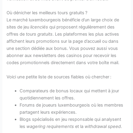
Où dénicher les meilleurs tours gratuits ?
Le marché luxembourgeois bénéficie d’un large choix de
sites de jeu
licenciés
qui proposent régulièrement des
offres de
tours gratuits
. Les plateformes les plus actives
affichent leurs promotions sur la page d’accueil ou dans
une section dédiée aux bonus. Vous pouvez aussi vous
abonner aux newsletters des casinos pour recevoir les
codes promotionnels directement dans votre boîte mail.
Voici une petite liste de sources fiables où chercher :
Comparateurs de bonus locaux qui mettent à jour
quotidiennement les offres.
Forums de joueurs luxembourgeois où les membres
partagent leurs expériences.
Blogs spécialisés en jeu responsable qui analysent
les
wagering requirements
et la
withdrawal speed
.