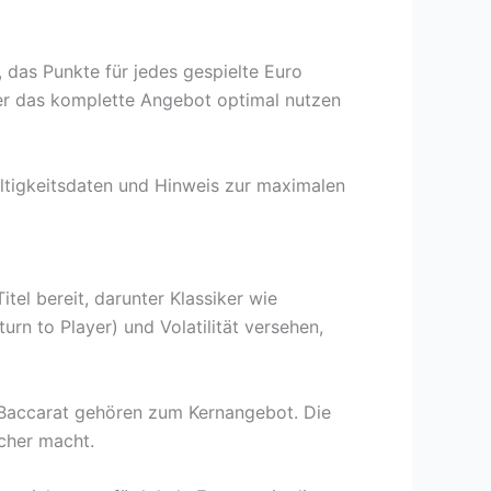
das Punkte für jedes gespielte Euro
er das komplette Angebot optimal nutzen
ültigkeitsdaten und Hinweis zur maximalen
tel bereit, darunter Klassiker wie
rn to Player) und Volatilität versehen,
d Baccarat gehören zum Kernangebot. Die
icher macht.