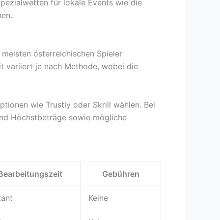
pezialwetten für lokale Events wie die
nen.
 meisten österreichischen Spieler
 variiert je nach Methode, wobei die
tionen wie Trustly oder Skrill wählen. Bei
 und Höchstbeträge sowie mögliche
Bearbeitungszeit
Gebühren
tant
Keine