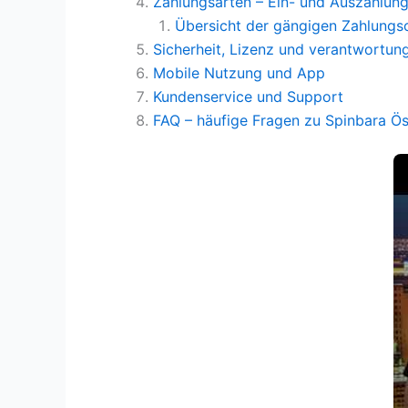
Zahlungsarten – Ein- und Auszahlun
Übersicht der gängigen Zahlungs
Sicherheit, Lizenz und verantwortung
Mobile Nutzung und App
Kundenservice und Support
FAQ – häufige Fragen zu Spinbara Ös