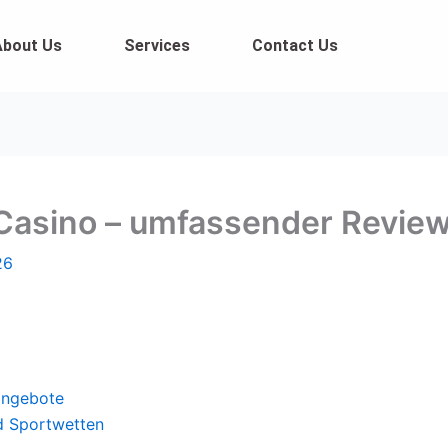
About Us
Services
Contact Us
 Casino – umfassender Review
26
angebote
nd Sportwetten