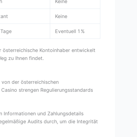
h
Keine
tant
Keine
 Tage
Eventuell 1 %
ür österreichische Kontoinhaber entwickelt
eg zu Ihnen findet.
 von der österreichischen
s Casino strengen Regulierungsstandards
en Informationen und Zahlungsdetails
gelmäßige Audits durch, um die Integrität