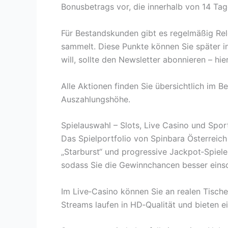
Bonusbetrags vor, die innerhalb von 14 Tage
Für Bestandskunden gibt es regelmäßig Re
sammelt. Diese Punkte können Sie später 
will, sollte den Newsletter abonnieren – h
Alle Aktionen finden Sie übersichtlich im B
Auszahlungshöhe.
Spielauswahl – Slots, Live Casino und Spo
Das Spielportfolio von Spinbara Österreich 
„Starburst“ und progressive Jackpot‑Spiele
sodass Sie die Gewinnchancen besser eins
Im Live‑Casino können Sie an realen Tisch
Streams laufen in HD‑Qualität und bieten e