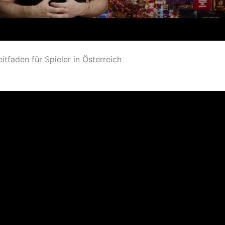
itfaden für Spieler in Österreich