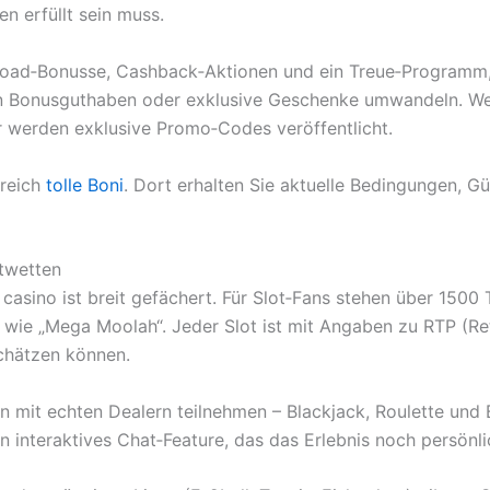
n erfüllt sein muss.
load‑Bonusse, Cashback‑Aktionen und ein Treue‑Programm, 
in Bonusguthaben oder exklusive Geschenke umwandeln. W
ier werden exklusive Promo‑Codes veröffentlicht.
ereich
tolle Boni
. Dort erhalten Sie aktuelle Bedingungen, G
rtwetten
casino ist breit gefächert. Für Slot‑Fans stehen über 1500 Ti
 wie „Mega Moolah“. Jeder Slot ist mit Angaben zu RTP (Retu
chätzen können.
en mit echten Dealern teilnehmen – Blackjack, Roulette un
in interaktives Chat‑Feature, das das Erlebnis noch persönl