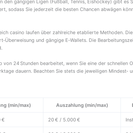
n den gängigen Ligen (Fußball, Tennis, Eishockey) gibt es S
iert, sodass Sie jederzeit die besten Chancen abwägen kön
ich casino laufen über zahlreiche etablierte Methoden. Die
rt‑Überweisung und gängige E‑Wallets. Die Bearbeitungszeit
d.
 von 24 Stunden bearbeitet, wenn Sie eine der schnellen Op
ktage dauern. Beachten Sie stets die jeweiligen Mindest‑
ung (min/max)
Auszahlung (min/max)
0 €
20 € / 5.000 €
Ins