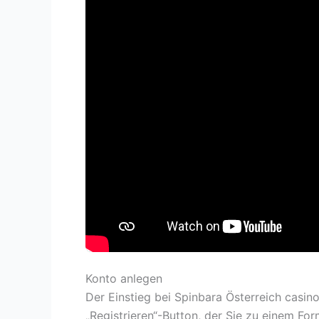
Konto anlegen
Der Einstieg bei Spinbara Österreich casino
„Registrieren“-Button, der Sie zu einem Fo