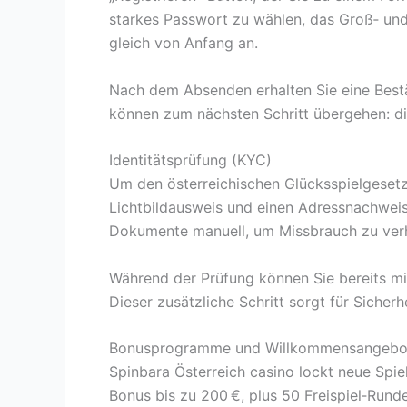
starkes Passwort zu wählen, das Groß‑ und 
gleich von Anfang an.
Nach dem Absenden erhalten Sie eine Bestät
können zum nächsten Schritt übergehen: d
Identitätsprüfung (KYC)
Um den österreichischen Glücksspielgesetz
Lichtbildausweis und einen Adressnachweis
Dokumente manuell, um Missbrauch zu verh
Während der Prüfung können Sie bereits mit
Dieser zusätzliche Schritt sorgt für Siche
Bonusprogramme und Willkommensangebo
Spinbara Österreich casino lockt neue Spi
Bonus bis zu 200 €, plus 50 Freispiel‑Run