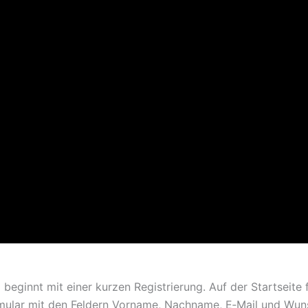
 beginnt mit einer kurzen Registrierung. Auf der Startseite 
rmular mit den Feldern Vorname, Nachname, E‑Mail und Wuns