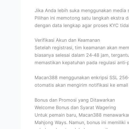
Jika Anda lebih suka menggunakan media s
Pilihan ini memotong satu langkah ekstra d
dengan data lengkap agar proses KYC tida
Verifikasi Akun dan Keamanan
Setelah registrasi, tim keamanan akan mem
biasanya selesai dalam 24‑48 jam, tergant
memastikan kepatuhan pada regulasi anti‑
Macan388 menggunakan enkripsi SSL 256‑bit
otomatis akan mengirim notifikasi ke emai
Bonus dan Promosi yang Ditawarkan
Welcome Bonus dan Syarat Wagering
Untuk pemain baru, Macan388 menawark
Mahjong Ways. Namun, bonus ini memiliki w