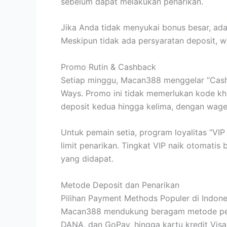
sebelum dapat melakukan penarikan.
Jika Anda tidak menyukai bonus besar, ada 
Meskipun tidak ada persyaratan deposit,
Promo Rutin & Cashback
Setiap minggu, Macan388 menggelar “Cash
Ways. Promo ini tidak memerlukan kode khu
deposit kedua hingga kelima, dengan wage
Untuk pemain setia, program loyalitas “VI
limit penarikan. Tingkat VIP naik otomati
yang didapat.
Metode Deposit dan Penarikan
Pilihan Payment Methods Populer di Indone
Macan388 mendukung beragam metode pembay
DANA, dan GoPay, hingga kartu kredit Vis