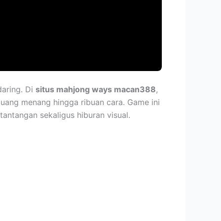
daring. Di
situs mahjong ways macan388
,
eluang menang hingga ribuan cara. Game ini
antangan sekaligus hiburan visual.