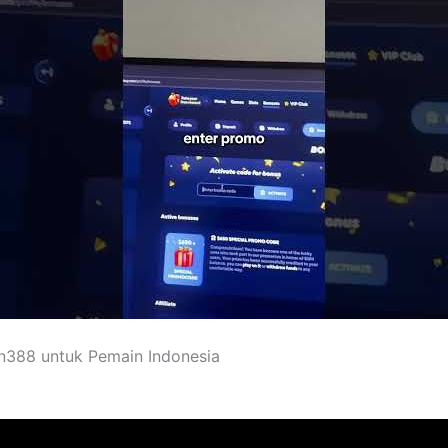
n388 untuk Pemain Indonesia