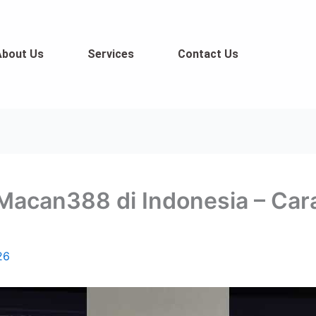
About Us
Services
Contact Us
acan388 di Indonesia – Cara
26