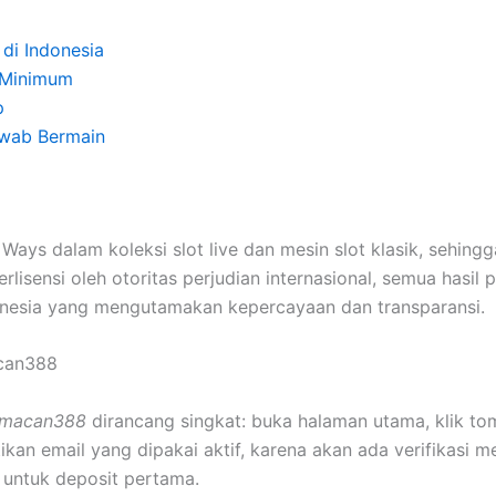
di Indonesia
 Minimum
p
awab Bermain
s dalam koleksi slot live dan mesin slot klasik, sehingg
erlisensi oleh otoritas perjudian internasional, semua hasil
onesia yang mengutamakan kepercayaan dan transparansi.
acan388
 macan388
dirancang singkat: buka halaman utama, klik tomb
kan email yang dipakai aktif, karena akan ada verifikasi me
 untuk deposit pertama.