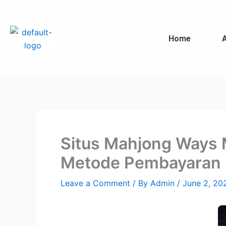
Skip
to
content
Home
Situs Mahjong Ways M
Metode Pembayaran
Leave a Comment
/ By
Admin
/
June 2, 20