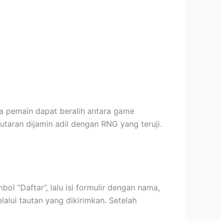
a pemain dapat beralih antara game
 putaran dijamin adil dengan RNG yang teruji.
ol “Daftar”, lalu isi formulir dengan nama,
lalui tautan yang dikirimkan. Setelah