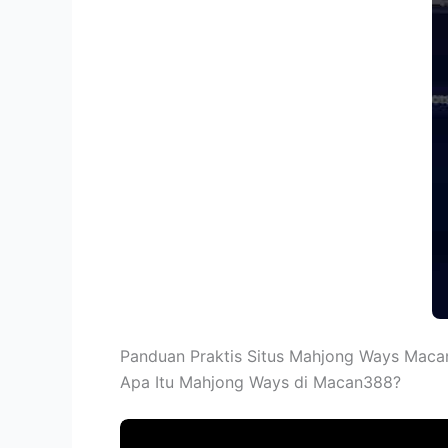
Panduan Praktis Situs Mahjong Ways Maca
Apa Itu Mahjong Ways di Macan388?