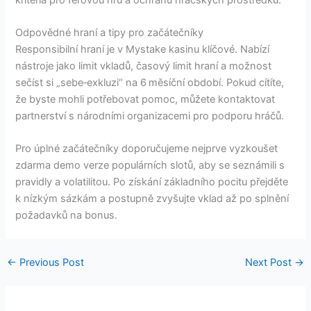
Odpovědné hraní a tipy pro začátečníky
Responsibilní hraní je v Mystake kasinu klíčové. Nabízí
nástroje jako limit vkladů, časový limit hraní a možnost
sečíst si „sebe‑exkluzi“ na 6 měsíční období. Pokud cítíte,
že byste mohli potřebovat pomoc, můžete kontaktovat
partnerství s národními organizacemi pro podporu hráčů.
Pro úplné začátečníky doporučujeme nejprve vyzkoušet
zdarma demo verze populárních slotů, aby se seznámili s
pravidly a volatilitou. Po získání základního pocitu přejděte
k nízkým sázkám a postupně zvyšujte vklad až po splnění
požadavků na bonus.
←
Previous Post
Next Post
→