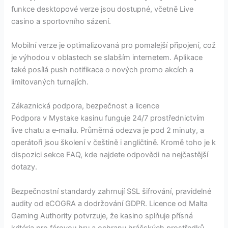
funkce desktopové verze jsou dostupné, včetně Live
casino a sportovního sázení.
Mobilní verze je optimalizovaná pro pomalejší připojení, což
je výhodou v oblastech se slabším internetem. Aplikace
také posílá push notifikace o nových promo akcích a
limitovaných turnajích.
Zákaznická podpora, bezpečnost a licence
Podpora v Mystake kasinu funguje 24/7 prostřednictvím
live chatu a e‑mailu. Průměrná odezva je pod 2 minuty, a
operátoři jsou školení v češtině i angličtině. Kromě toho je k
dispozici sekce FAQ, kde najdete odpovědi na nejčastější
dotazy.
Bezpečnostní standardy zahrnují SSL šifrování, pravidelné
audity od eCOGRA a dodržování GDPR. Licence od Malta
Gaming Authority potvrzuje, že kasino splňuje přísná
kritéria pro férovou hru a ochranu hráčských prostředků.