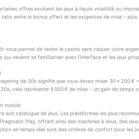
: certaines offres excluent les jeux à haute volatilité ou imp
atio entre le bonus offert et les exigences de mise – plus l
ôt vous permet de tester le casino sans risquer votre argen
ts qui veulent se familiariser avec l’interface et les jeux pro
)
agering de 30x signifie que vous devez miser 30 × 200 € = 
 20x, cela représente 4 000 € de mise – un gain de temps c
 et mobile
ns son catalogue de jeux. Les plateformes les plus reconn
ragmatic Play, offrant ainsi des machines à sous, des jeux
action en temps réel sont des critères de confort pour les j