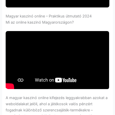
Magyar kaszinó online – Praktikus útmutató 2024
Mi az online kaszinó Magyarországon?
A magyar kaszinó online kifejezés leggyakrabban azokat a
weboldalakat jelöli, ahol a játékosok valós pénzért
fogadnak különböző szerencsejáték‑termékekre –