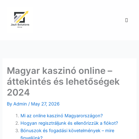
Skip
to
Men
content
Magyar kaszinó online –
áttekintés és lehetőségek
2024
By
Admin
/
May 27, 2026
Mi az online kaszinó Magyarországon?
Hogyan regisztráljunk és ellenőrizzük a fiókot?
Bónuszok és fogadási követelmények – mire
figyeljünk?