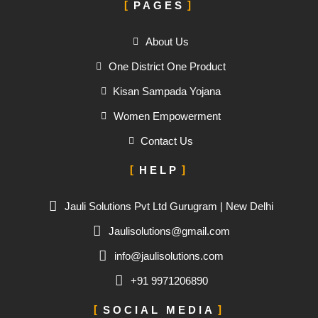
PAGES
About Us
One District One Product
Kisan Sampada Yojana
Women Empowerment
Contact Us
HELP
Jauli Solutions Pvt Ltd Gurugram | New Delhi
Jaulisolutions@gmail.com
info@jaulisolutions.com
+91 9971206890
SOCIAL MEDIA