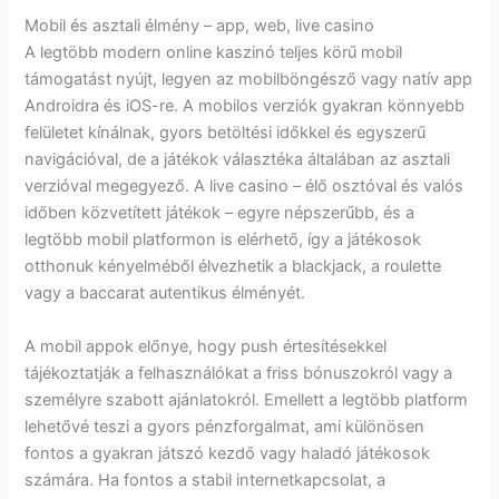
Mobil és asztali élmény – app, web, live casino
A legtöbb modern online kaszinó teljes körű mobil
támogatást nyújt, legyen az mobilböngésző vagy natív app
Androidra és iOS-re. A mobilos verziók gyakran könnyebb
felületet kínálnak, gyors betöltési időkkel és egyszerű
navigációval, de a játékok választéka általában az asztali
verzióval megegyező. A live casino – élő osztóval és valós
időben közvetített játékok – egyre népszerűbb, és a
legtöbb mobil platformon is elérhető, így a játékosok
otthonuk kényelméből élvezhetik a blackjack, a roulette
vagy a baccarat autentikus élményét.
A mobil appok előnye, hogy push értesítésekkel
tájékoztatják a felhasználókat a friss bónuszokról vagy a
személyre szabott ajánlatokról. Emellett a legtöbb platform
lehetővé teszi a gyors pénzforgalmat, ami különösen
fontos a gyakran játszó kezdő vagy haladó játékosok
számára. Ha fontos a stabil internetkapcsolat, a