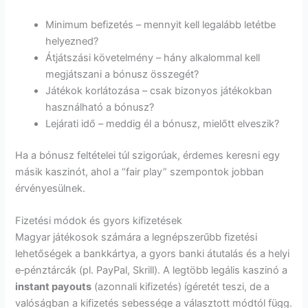
Minimum befizetés – mennyit kell legalább letétbe
helyezned?
Átjátszási követelmény – hány alkalommal kell
megjátszani a bónusz összegét?
Játékok korlátozása – csak bizonyos játékokban
használható a bónusz?
Lejárati idő – meddig él a bónusz, mielőtt elveszik?
Ha a bónusz feltételei túl szigorúak, érdemes keresni egy
másik kaszinót, ahol a “fair play” szempontok jobban
érvényesülnek.
Fizetési módok és gyors kifizetések
Magyar játékosok számára a legnépszerűbb fizetési
lehetőségek a bankkártya, a gyors banki átutalás és a helyi
e‑pénztárcák (pl. PayPal, Skrill). A legtöbb legális kaszinó a
instant payouts
(azonnali kifizetés) ígéretét teszi, de a
valóságban a kifizetés sebessége a választott módtól függ.