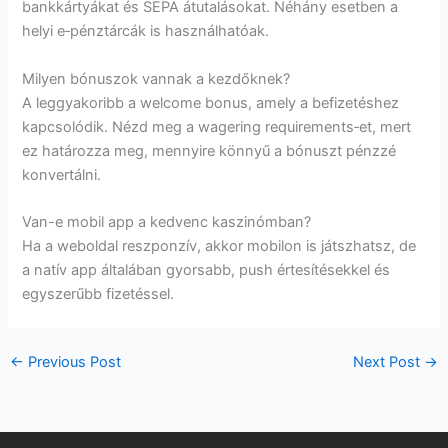
bankkártyákat és SEPA átutalásokat. Néhány esetben a
helyi e‑pénztárcák is használhatóak.
Milyen bónuszok vannak a kezdőknek?
A leggyakoribb a welcome bonus, amely a befizetéshez
kapcsolódik. Nézd meg a wagering requirements‑et, mert
ez határozza meg, mennyire könnyű a bónuszt pénzzé
konvertálni.
Van-e mobil app a kedvenc kaszinómban?
Ha a weboldal reszponzív, akkor mobilon is játszhatsz, de
a natív app általában gyorsabb, push értesítésekkel és
egyszerűbb fizetéssel.
←
Previous Post
Next Post
→