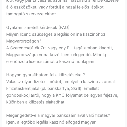
időt vagy pénzt vesz el, azonnal használd a rendelkezésre
álló eszközöket, vagy fordulj a hazai felelős játékot
támogató szervezetekhez.
Gyakran ismételt kérdések (FAQ)
Milyen licenc szükséges a legális online kaszinóhoz
Magyarországon?
A Szerencsejáték Zrt. vagy egy EU‑tagállamban kiadott,
Magyarországra vonatkozó licenc elegendő. Mindig
ellenőrizd a licencszámot a kaszinó honlapján.
Hogyan gyorsíthatom fel a kifizetéseket?
Válassz olyan fizetési módot, amelyet a kaszinó azonnali
kifizetésként jelöl (pl. bankkártya, Skrill). Emellett
gondoskodj arról, hogy a KYC folyamat be legyen fejezve,
különben a kifizetés elakadhat.
Megengedett-e a magyar bankszámlával való fizetés?
Igen, a legtöbb legális kaszinó elfogad magyar