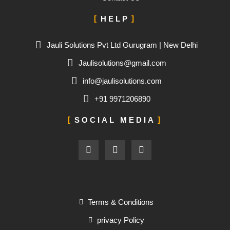
HELP
Jauli Solutions Pvt Ltd Gurugram | New Delhi
Jaulisolutions@gmail.com
info@jaulisolutions.com
+91 9971206890
SOCIAL MEDIA
F
Y
I
a
o
n
c
u
s
e
t
t
b
u
a
o
b
g
o
e
r
Terms & Conditions
k
a
-
m
privacy Policy
f