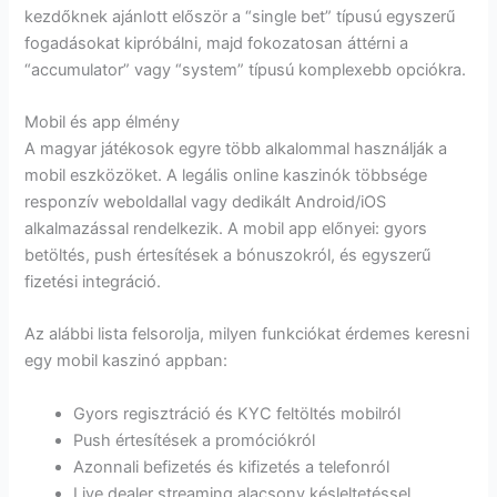
kezdőknek ajánlott először a “single bet” típusú egyszerű
fogadásokat kipróbálni, majd fokozatosan áttérni a
“accumulator” vagy “system” típusú komplexebb opciókra.
Mobil és app élmény
A magyar játékosok egyre több alkalommal használják a
mobil eszközöket. A legális online kaszinók többsége
responzív weboldallal vagy dedikált Android/iOS
alkalmazással rendelkezik. A mobil app előnyei: gyors
betöltés, push értesítések a bónuszokról, és egyszerű
fizetési integráció.
Az alábbi lista felsorolja, milyen funkciókat érdemes keresni
egy mobil kaszinó appban:
Gyors regisztráció és KYC feltöltés mobilról
Push értesítések a promóciókról
Azonnali befizetés és kifizetés a telefonról
Live dealer streaming alacsony késleltetéssel