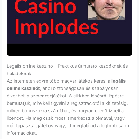
Legális online kaszinó – Praktikus útmutató kezdőknek és
haladóknak
Az interneten egyre több magyar játékos keresi a
legális
online kaszinót
, ahol biztonságosan és szabályosan
élvezheti a szerencsejátékot. A cikkben lépésről lépésre
bemutatjuk, mire kell figyelni a regisztrációtól a kifizetésig,
milyen bónuszokra számíthat, és hogyan ellenőrizheti a
licencet. Ha még csak most ismerkedsz a témával, vagy
már tapasztalt játékos vagy, itt megtalálod a legfontosabb
információkat.