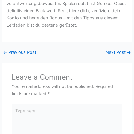
verantwortungsbewusstes Spielen setzt, ist Gonzos Quest
definitiv einen Blick wert. Registriere dich, verifiziere dein
Konto und teste den Bonus – mit den Tipps aus diesem
Leitfaden bist du bestens gerüstet.
←
Previous Post
Next Post
→
Leave a Comment
Your email address will not be published.
Required
fields are marked
*
Type
here..