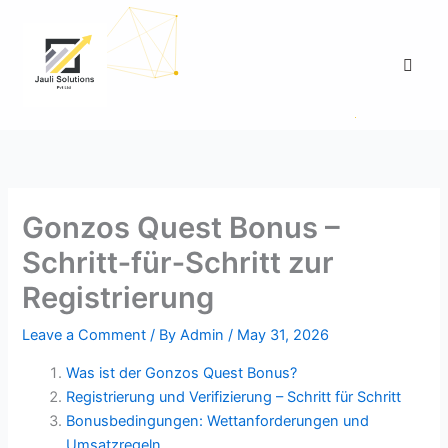
Skip
to
Men
content
Gonzos Quest Bonus –
Schritt‑für‑Schritt zur
Registrierung
Leave a Comment
/ By
Admin
/
May 31, 2026
Was ist der Gonzos Quest Bonus?
Registrierung und Verifizierung – Schritt für Schritt
Bonusbedingungen: Wettanforderungen und
Umsatzregeln