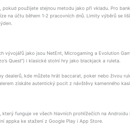
pokud použijete stejnou metodu jako při vkladu. Pro bank
eníze na účtu během 1‑2 pracovních dnů. Limity výběrů se li
ýden.
ch vývojářů jako jsou NetEnt, Microgaming a Evolution Gami
’s Quest“) i klasické stolní hry jako blackjack a ruleta.
my dealerů, kde můžete hrát baccarat, poker nebo živou rul
dealerem získáte autentický pocit z návštěvy kamenného kasi
 který funguje ve všech hlavních prohlížečích na Androidu i 
ální appka ke stažení z Google Play i App Store.