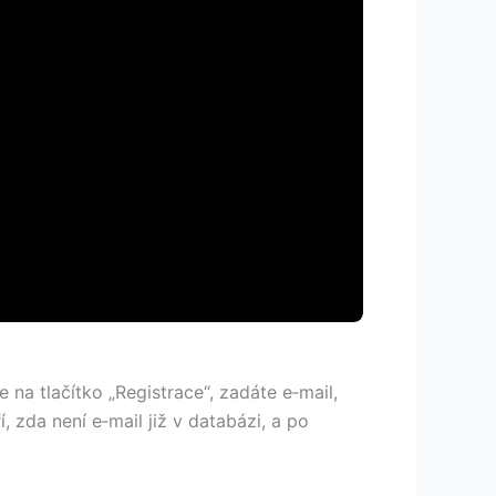
 na tlačítko „Registrace“, zadáte e‑mail,
 zda není e‑mail již v databázi, a po