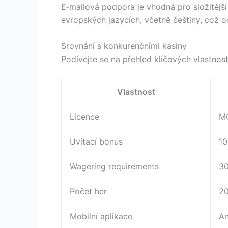
E‑mailová podpora je vhodná pro složitější
evropských jazycích, včetně češtiny, což o
Srovnání s konkurenčními kasiny
Podívejte se na přehled klíčových vlastnos
Vlastnost
Licence
M
Uvítací bonus
10
Wagering requirements
3
Počet her
2
Mobilní aplikace
An