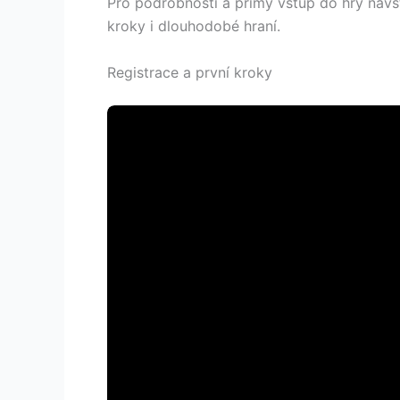
Pro podrobnosti a přímý vstup do hry navš
kroky i dlouhodobé hraní.
Registrace a první kroky