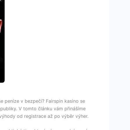
še peníze v bezpečí? Fairspin kasino se
republiky. V tomto článku vám přinášíme
 výhody od registrace až po výběr výher.