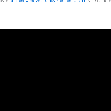
tivte
oficiální webové stránky Fairspin Casino
. Níže najdet