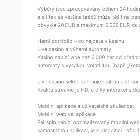
Výběry jsou zpracovávány během 24 hodin, 
ale i tak se většina hráčů může těšit na p
obvykle 20 EUR a maximum 5 000 EUR za t
Herní portfolio – co najdete v kasinu
Live casino a výherní automaty
Kasino nabízí více než 2 000 her od přední
automaty s vysokou volatilitou (např. „Gonzo
Live casino sekce zahrnuje real‑time strea
Kvalita streamu je HD, a díky interakci s 
Mobilní aplikace a uživatelská zkušenost
Mobilní web vs. aplikace
Fairspin nabízí optimalizovaný mobilní web,
samostatnou aplikaci, je k dispozici i ofici