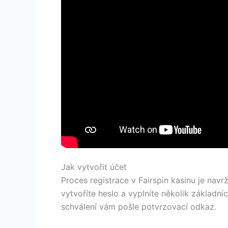
Jak vytvořit účet
Proces registrace v Fairspin kasinu je navr
vytvoříte heslo a vyplníte několik základn
schválení vám pošle potvrzovací odkaz.