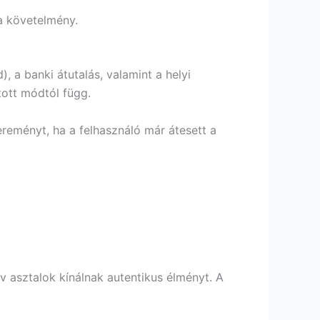
 a követelmény.
 a banki átutalás, valamint a helyi
tott módtól függ.
ereményt, ha a felhasználó már átesett a
v asztalok kínálnak autentikus élményt. A