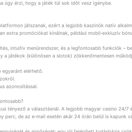
ha úgy érzi, hogy a játék túl sok időt vesz igénybe.
atformon játszanak, ezért a legjobb kaszinók natív alkalm
an extra promóciókat kínálnak, például mobil‑exkluzív bón
és, intuitív menürendszer, és a legfontosabb funkciók – bef
hogy a játékok (különösen a slotok) zökkenőmentesen műkö
 egyaránt elérhető.
zokról.
us azonosítással.
gfontosabb?
ikus tényező a választásnál. A legjobb magyar casino 24/7 é
y perc, de az e‑mail esetén akár 24 órán belül is kapunk vá
ennyiségét és minőségét: egy jól felépített tudásbázis csö