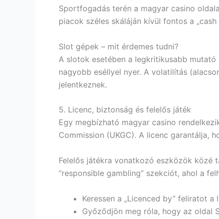
Sportfogadás terén a magyar casino oldalak
piacok széles skáláján kívül fontos a „cash
Slot gépek – mit érdemes tudni?
A slotok esetében a legkritikusabb mutató 
nagyobb eséllyel nyer. A volatilítás (ala
jelentkeznek.
5. Licenc, biztonság és felelős játék
Egy megbízható magyar casino rendelkezik
Commission (UKGC). A licenc garantálja, h
Felelős játékra vonatkozó eszközök közé ta
“responsible gambling” szekciót, ahol a fel
Keressen a „Licenced by” feliratot a 
Győződjön meg róla, hogy az oldal SS