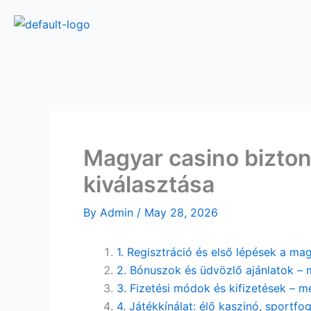
Skip
to
content
Magyar casino bizton
kiválasztása
By
Admin
/
May 28, 2026
1. Regisztráció és első lépések a ma
2. Bónuszok és üdvözlő ajánlatok – m
3. Fizetési módok és kifizetések – m
4. Játékkínálat: élő kaszinó, sportfo