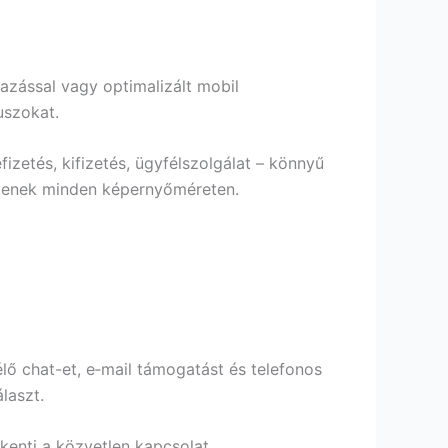
azással vagy optimalizált mobil
uszokat.
izetés, kifizetés, ügyfélszolgálat – könnyű
djenek minden képernyőméreten.
lő chat-et, e‑mail támogatást és telefonos
laszt.
kkenti a közvetlen kapcsolat