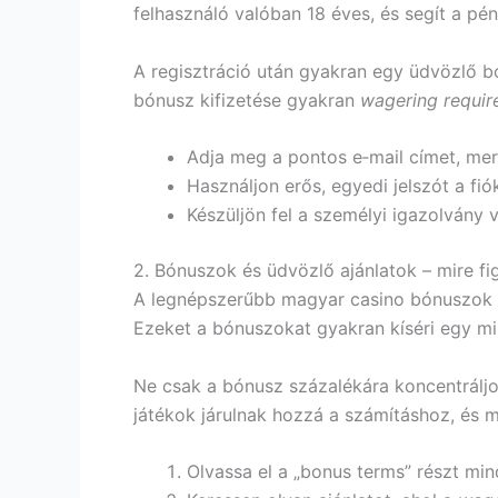
felhasználó valóban 18 éves, és segít a pé
A regisztráció után gyakran egy üdvözlő bó
bónusz kifizetése gyakran
wagering requi
Adja meg a pontos e‑mail címet, mert 
Használjon erős, egyedi jelszót a fi
Készüljön fel a személyi igazolvány v
2. Bónuszok és üdvözlő ajánlatok – mire fi
A legnépszerűbb magyar casino bónuszok k
Ezeket a bónuszokat gyakran kíséri egy mi
Ne csak a bónusz százalékára koncentráljon,
játékok járulnak hozzá a számításhoz, és 
Olvassa el a „bonus terms” részt min