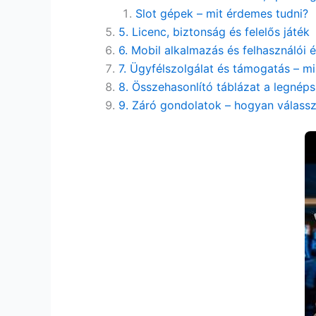
Slot gépek – mit érdemes tudni?
5. Licenc, biztonság és felelős játék
6. Mobil alkalmazás és felhasználói 
7. Ügyfélszolgálat és támogatás – m
8. Összehasonlító táblázat a legnép
9. Záró gondolatok – hogyan válass