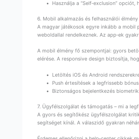
Használja a “Self‑exclusion” opciót, 
6. Mobil alkalmazás és felhasználói élmény
A magyar játékosok egyre inkább a mobil pl
weboldallal rendelkeznek. Az app‑ek gyakr
A mobil élmény fő szempontjai: gyors betölt
elérése. A responsive design biztosítja, 
Letöltés iOS és Android rendszerekre
Push értesítések a legfrissebb bónus
Biztonságos bejelentkezés biometrik
7. Ügyfélszolgálat és támogatás – mi a le
A gyors és segítőkész ügyfélszolgálat krit
segítséget kínál. A válaszidő gyakran néhán
Érdemes ellenőrizni a help‑center cikkek m