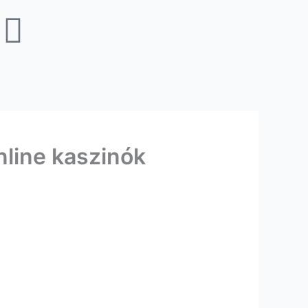
Y
o
u
t
nline kaszinók
u
b
e
m