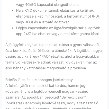
vagy 4G/5G kapcsolat elengedhetetlen.
Ha a KYC dokumentumok elutasításra kerülnek,
ellenőrizze a kép minőségét, a fájlformátumot (PDF
vagy JPG) és a látható adatokat.
Lépjen kapcsolatba az ügyfélszolgálattal: a legtöbb
app 24/7 live chat-et vagy e‑mail támogatást kínál.
A jó ügyfélszolgálati tapasztalat kulcsa a gyors válaszidő
és a konkrét, lépésről‑lépésre útmutatók. A legtöbb magyar
casino app kínál egy “FAQ” részt is, ahol a leggyakrabban
felmerülő kérdésekre adnak választ, így gyakran már az
első néhány kattintással megoldható a probléma.
Felelős játék és biztonságos játékélmény
A felelős játék nemcsak etikai kérdés, hanem jogi
követelmény is a legtöbb licencelt magyar kaszinó
számára. Az appokban beépített “Self‑exclusion”
(önkizárás) lehetőség lehetővé teszi, hogy a felhasználó
egy időre – akár 6 hónapra – blokkolja a hozzáférést.