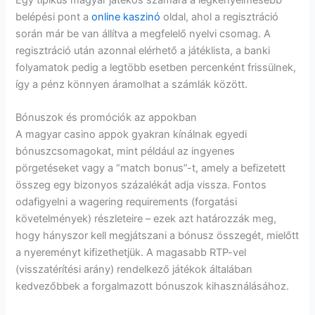
belépési pont a
online kaszinó
oldal, ahol a regisztráció
során már be van állítva a megfelelő nyelvi csomag. A
regisztráció után azonnal elérhető a játéklista, a banki
folyamatok pedig a legtöbb esetben percenként frissülnek,
így a pénz könnyen áramolhat a számlák között.
Bónuszok és promóciók az appokban
A magyar casino appok gyakran kínálnak egyedi
bónuszcsomagokat, mint például az ingyenes
pörgetéseket vagy a “match bonus”-t, amely a befizetett
összeg egy bizonyos százalékát adja vissza. Fontos
odafigyelni a wagering requirements (forgatási
követelmények) részleteire – ezek azt határozzák meg,
hogy hányszor kell megjátszani a bónusz összegét, mielőtt
a nyereményt kifizethetjük. A magasabb RTP-vel
(visszatérítési arány) rendelkező játékok általában
kedvezőbbek a forgalmazott bónuszok kihasználásához.