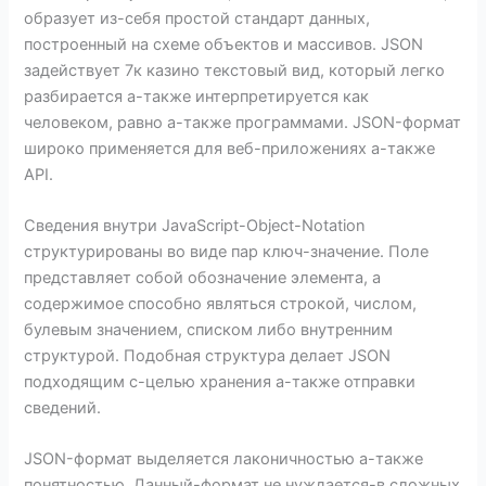
образует из-себя простой стандарт данных,
построенный на схеме объектов и массивов. JSON
задействует 7к казино текстовый вид, который легко
разбирается а-также интерпретируется как
человеком, равно а-также программами. JSON-формат
широко применяется для веб-приложениях а-также
API.
Сведения внутри JavaScript-Object-Notation
структурированы во виде пар ключ-значение. Поле
представляет собой обозначение элемента, а
содержимое способно являться строкой, числом,
булевым значением, списком либо внутренним
структурой. Подобная структура делает JSON
подходящим с-целью хранения а-также отправки
сведений.
JSON-формат выделяется лаконичностью а-также
понятностью. Данный-формат не нуждается-в сложных