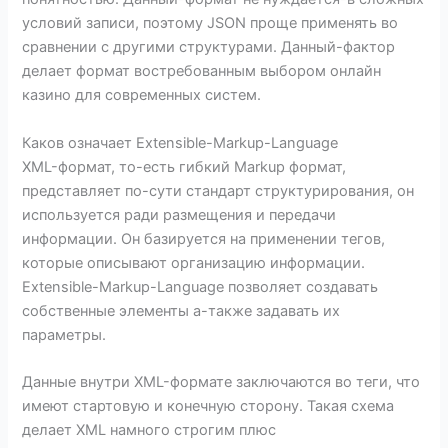
условий записи, поэтому JSON проще применять во
сравнении с другими структурами. Данный-фактор
делает формат востребованным выбором онлайн
казино для современных систем.
Каков означает Extensible-Markup-Language
XML-формат, то-есть гибкий Markup формат,
представляет по-сути стандарт структурирования, он
используется ради размещения и передачи
информации. Он базируется на применении тегов,
которые описывают организацию информации.
Extensible-Markup-Language позволяет создавать
собственные элементы а-также задавать их
параметры.
Данные внутри XML-формате заключаются во теги, что
имеют стартовую и конечную сторону. Такая схема
делает XML намного строгим плюс