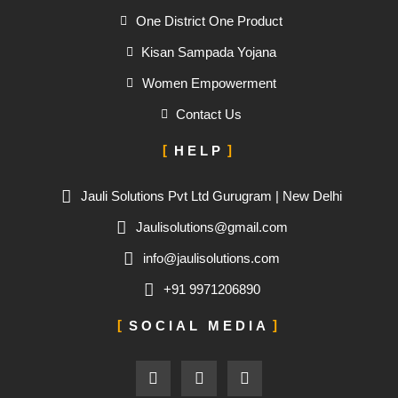
One District One Product
Kisan Sampada Yojana
Women Empowerment
Contact Us
HELP
Jauli Solutions Pvt Ltd Gurugram | New Delhi
Jaulisolutions@gmail.com
info@jaulisolutions.com
+91 9971206890
SOCIAL MEDIA
F
Y
I
a
o
n