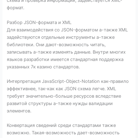
схема и проверка информации, задействуется XML-
формат.
Разбор JSON-формата и XML
Для взаимодействия со JSON-форматом а-также XML
задействуются отдельные инструменты а-также
библиотеки. Они дают-возможность читать,
записывать а-также изменять данные. Внутри многих
языков разработки имеется стандартная поддержка
указанных 7к казино стандартов.
Интерпретация JavaScript-Object-Notation как-правило
эффективнее, так-как как JSON схема легче. XML
требует значительно-больше ресурсов вследствие
развитой структуры а-также нужды валидации
элементов.
Конвертация сведений среди стандартами также
возможно. Такая-возможность дает-возможность