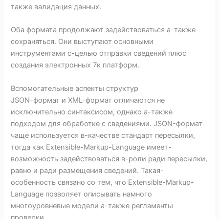
также валидация данных.
Оба формата продолжают задействоваться а-также
сохраняться. Они выступают основными
инструментами с-целью отправки сведений плюс
создания электронных 7к платформ.
Вспомогательные аспекты структур
JSON-формат и XML-формат отличаются не
исключительно синтаксисом, однако а-также
подходом для обработке с сведениями. JSON-формат
чаще используется в-качестве стандарт пересылки,
тогда как Extensible-Markup-Language имеет-
возможность задействоваться в-роли ради пересылки,
равно и ради размещения сведений. Такая-
особенность связано со тем, что Extensible-Markup-
Language позволяет описывать намного
многоуровневые модели а-также регламенты
проверки.