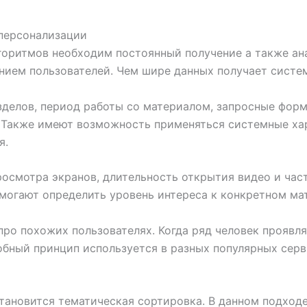
персонализации
оритмов необходим постоянный получение а также ан
нием пользователей. Чем шире данных получает систе
делов, период работы со материалом, запросные форму
ы. Также имеют возможность применяться системные ха
я.
осмотра экранов, длительность открытия видео и час
омогают определить уровень интереса к конкретном ма
ро похожих пользователях. Когда ряд человек проявл
обный принцип используется в разных популярных серв
тановится тематическая сортировка. В данном подход