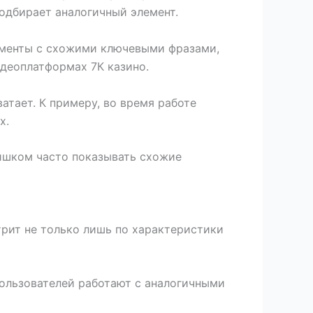
одбирает аналогичный элемент.
лементы с схожими ключевыми фразами,
деоплатформах 7К казино.
атает. К примеру, во время работе
х.
ишком часто показывать схожие
рит не только лишь по характеристики
пользователей работают с аналогичными