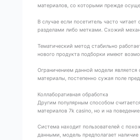
материалов, со которыми прежде осуще
В случае если посетитель часто читает
разделами либо метками. Схожий механ
Тематический метод стабильно работает
нового продукта подборки имеют возмо
Ограничением данной модели является 
материалы, постепенно сужая поле пре
Коллаборативная обработка
Другим популярным способом считается
материалов 7k casino, но и на поведени
Система находит пользователей с похо
данными, модель предполагает наличие