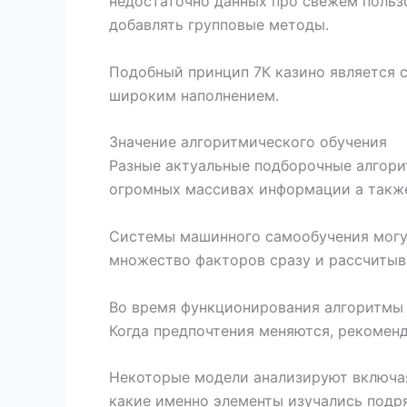
недостаточно данных про свежем польз
добавлять групповые методы.
Подобный принцип 7К казино является 
широким наполнением.
Значение алгоритмического обучения
Разные актуальные подборочные алгори
огромных массивах информации а такж
Системы машинного самообучения могут
множество факторов сразу и рассчитыв
Во время функционирования алгоритмы 
Когда предпочтения меняются, рекоменд
Некоторые модели анализируют включая
какие именно элементы изучались подря