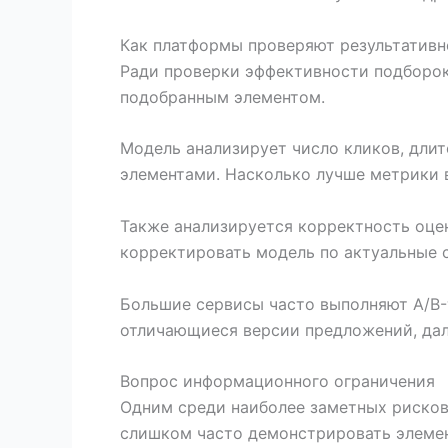
Как платформы проверяют результатив
Ради проверки эффективности подборок
подобранным элементом.
Модель анализирует число кликов, длит
элементами. Насколько лучше метрики в
Также анализируется корректность оцен
корректировать модель по актуальные с
Большие сервисы часто выполняют A/B-
отличающиеся версии предложений, дал
Вопрос информационного ограничения
Одним среди наиболее заметных рисков
слишком часто демонстрировать элемен