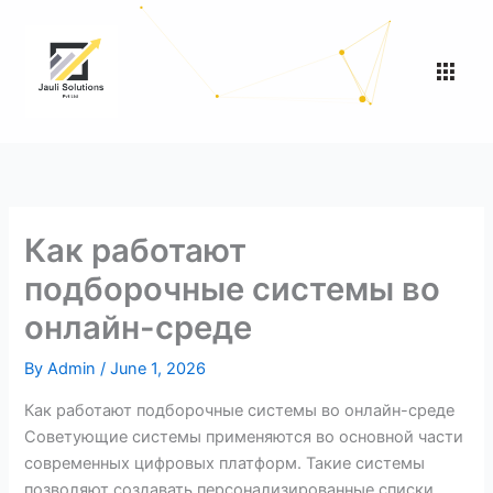
Skip
to
Men
content
Как работают
подборочные системы во
онлайн-среде
By
Admin
/
June 1, 2026
Как работают подборочные системы во онлайн-среде
Советующие системы применяются во основной части
современных цифровых платформ. Такие системы
позволяют создавать персонализированные списки