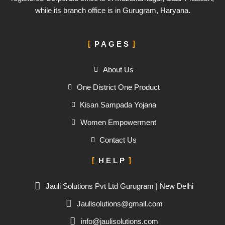
while its branch office is in Gurugram, Haryana.
PAGES
About Us
One District One Product
Kisan Sampada Yojana
Women Empowerment
Contact Us
HELP
Jauli Solutions Pvt Ltd Gurugram | New Delhi
Jaulisolutions@gmail.com
info@jaulisolutions.com