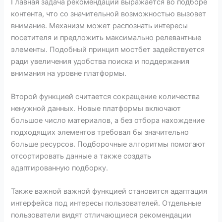
Главная задача рекомендаций выражается во подборе
контента, что со значительной возможностью вызовет
внимание. Механизм может распознать интересы
посетителя и предложить максимально релевантные
элементы. Подобный принцип мостбет задействуется
ради увеличения удобства поиска и поддержания
внимания на уровне платформы.
Второй функцией считается сокращение количества
ненужной данных. Новые платформы включают
большое число материалов, а без отбора нахождение
подходящих элементов требовал бы значительно
больше ресурсов. Подборочные алгоритмы помогают
отсортировать данные а также создать
адаптированную подборку.
Также важной важной функцией становится адаптация
интерфейса под интересы пользователей. Отдельные
пользователи видят отличающиеся рекомендации