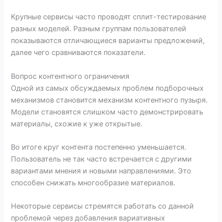
Крупные сервисы часто проводят сплит-тестирование
разных моделей. Разным группам пользователей
показываются отличающиеся варианты предложений,
далее чего сравниваются показатели.
Вопрос контентного ограничения
Одной из самых обсуждаемых проблем подборочных
механизмов становится механизм контентного пузыря.
Модели становятся слишком часто демонстрировать
материалы, схожие к уже открытые.
Во итоге круг контента постепенно уменьшается.
Пользователь не так часто встречается с другими
вариантами мнения и новыми направлениями. Это
способен снижать многообразие материалов.
Некоторые сервисы стремятся работать со данной
проблемой через добавления вариативных