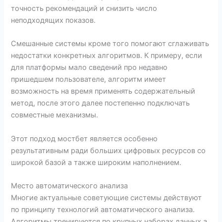
точность рекомендаций и снизить число
неподходящих показов.
Смешанные системы кроме того помогают сглаживать
недостатки конкретных алгоритмов. К примеру, если
для платформы мало сведений про недавно
пришедшем пользователе, алгоритм имеет
возможность на время применять содержательный
метод, после этого далее постепенно подключать
совместные механизмы.
Этот подход мостбет является особенно
результативным ради больших цифровых ресурсов со
широкой базой а также широким наполнением.
Место автоматического анализа
Многие актуальные советующие системы действуют
по принципу технологий автоматического анализа.
Алгоритмы тренируются по крупных наборах данных а