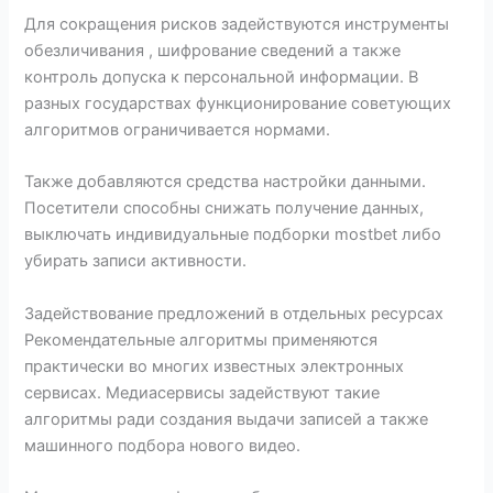
Для сокращения рисков задействуются инструменты
обезличивания , шифрование сведений а также
контроль допуска к персональной информации. В
разных государствах функционирование советующих
алгоритмов ограничивается нормами.
Также добавляются средства настройки данными.
Посетители способны снижать получение данных,
выключать индивидуальные подборки mostbet либо
убирать записи активности.
Задействование предложений в отдельных ресурсах
Рекомендательные алгоритмы применяются
практически во многих известных электронных
сервисах. Медиасервисы задействуют такие
алгоритмы ради создания выдачи записей а также
машинного подбора нового видео.