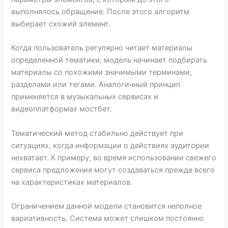
выполнялось обращение. После этого алгоритм
выбирает схожий элемент.
Когда пользователь регулярно читает материалы
определенной тематики, модель начинает подбирать
материалы со похожими значимыми терминами,
разделами или тегами. Аналогичный принцип
применяется в музыкальных сервисах и
видеоплатформах мостбет.
Тематический метод стабильно действует при
ситуациях, когда информации о действиях аудитории
нехватает. К примеру, во время использовании свежего
сервиса предложения могут создаваться прежде всего
на характеристиках материалов.
Ограничением данной модели становится неполное
вариативность. Система может слишком постоянно