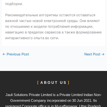
подборки.
Рекомендательные алгоритмы остаются оставаться
важной частью новой электронной среды. Они влияют
по отношению к модели потребления информации,
навигацию в пределах сервисов а также формирование
интерактивного опыта во сети.
←
Previous Post
Next Post
→
ABOUT US
Jauli Solutions Private Limited is a Private Limited Indian Non-
Government Company incorporated on 30 Jun 2021. Its
registered Corporate office is in Muzaffarnagar, Uttar Pradesh,