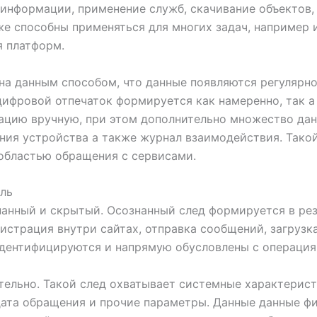
 информации, применение служб, скачивание объектов,
е способны применяться для многих задач, например 
я платформ.
на данным способом, что данные появляются регулярно
 цифровой отпечаток формируется как намеренно, так 
цию вручную, при этом дополнительно множество данн
ения устройства а также журнал взаимодействия. Тако
 областью обращения с сервисами.
ль
анный и скрытый. Осознанный след формируется в рез
истрация внутри сайтах, отправка сообщений, загрузка
дентифицируются и напрямую обусловлены с операция
льно. Такой след охватывает системные характеристи
дата обращения и прочие параметры. Данные данные ф