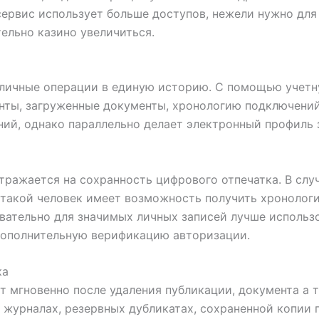
сервис использует больше доступов, нежели нужно для
ельно казино увеличиться.
зличные операции в единую историю. С помощью учетн
енты, загруженные документы, хронологию подключени
ний, однако параллельно делает электронный профиль
тражается на сохранность цифрового отпечатка. В слу
 такой человек имеет возможность получить хронологи
вательно для значимых личных записей лучше использ
дополнительную верификацию авторизации.
ка
т мгновенно после удаления публикации, документа а т
журналах, резервных дубликатах, сохраненной копии 