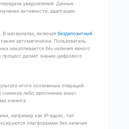
 передача уведомлений. Данные
изучение активности, адаптацию
. В материалах, включая
бездепозитный
а также автоматически. Пользователь
ых накапливается без наличия явного
й процесс делает знание цифрового
ультате итоге осознанных операций.
 снимков либо заполнение анкет.
ми клиента.
ки, например как IP-адрес, тип
иксируются платформами без наличия