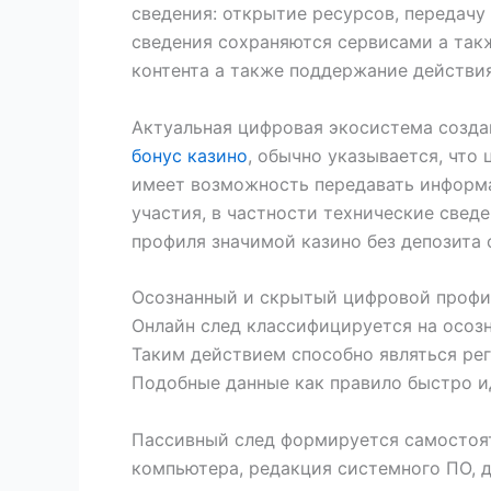
сведения: открытие ресурсов, передачу
сведения сохраняются сервисами а такж
контента а также поддержание действи
Актуальная цифровая экосистема созда
бонус казино
, обычно указывается, что
имеет возможность передавать информа
участия, в частности технические свед
профиля значимой казино без депозита
Осознанный и скрытый цифровой профи
Онлайн след классифицируется на осозн
Таким действием способно являться рег
Подобные данные как правило быстро и
Пассивный след формируется самостояте
компьютера, редакция системного ПО, 