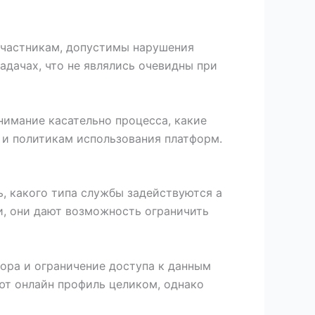
участникам, допустимы нарушения
адачах, что не являлись очевидны при
нимание касательно процесса, какие
 и политикам использования платформ.
, какого типа службы задействуются а
, они дают возможность ограничить
зора и ограничение доступа к данным
ют онлайн профиль целиком, однако