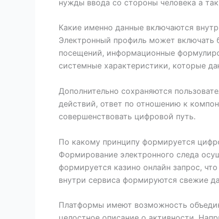
нужды ввода со стороны человека а так
Какие именно данные включаются внутр
Электронный профиль может включать б
посещений, информационные формулировк
системные характеристики, которые да
Дополнительно сохраняются пользовател
действий, ответ по отношению к компон
совершенствовать цифровой путь.
По какому принципу формируется цифр
Формирование электронного следа осущ
формируется казино онлайн запрос, что
внутри сервиса формируются свежие д
Платформы имеют возможность объединя
целостное описание о активности. Напр