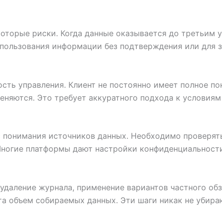
оторые риски. Когда данные оказывается до третьим 
пользования информации без подтверждения или для з
ть управления. Клиент не постоянно имеет полное по
еняются. Это требует аккуратного подхода к условиям
с понимания источников данных. Необходимо проверять
Многие платформы дают настройки конфиденциальности
удаление журнала, применение вариантов частного об
та объем собираемых данных. Эти шаги никак не убира