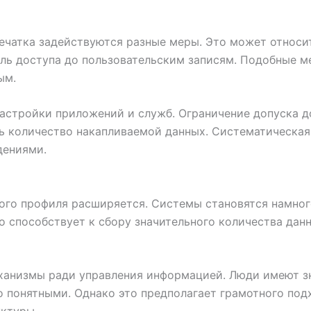
ечатка задействуются разные меры. Это может относ
ль доступа до пользовательским записям. Подобные м
ым.
астройки приложений и служб. Ограничение допуска д
 количество накапливаемой данных. Систематическая
дениями.
го профиля расширяется. Системы становятся намног
о способствует к сбору значительного количества дан
ханизмы ради управления информацией. Люди имеют з
о понятными. Однако это предполагает грамотного под