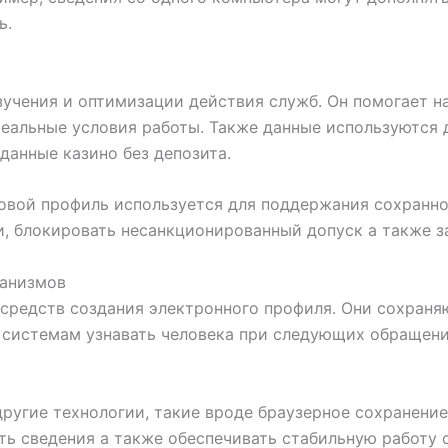
ь.
учения и оптимизации действия служб. Он помогает н
еальные условия работы. Также данные используются д
данные казино без депозита.
овой профиль используется для поддержания сохранно
, блокировать несанкционированный допуск а также з
ханизмов
 средств создания электронного профиля. Они сохраня
о системам узнавать человека при следующих обращени
ругие технологии, такие вроде браузерное сохранение
ь сведения а также обеспечивать стабильную работу 