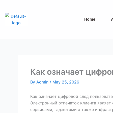
Skip
to
content
Home
Как означает цифро
By
Admin
/
May 25, 2026
Как означает цифровой след пользовате
Электронный отпечаток клиента являет
сервисами, гаджетами а также инфраст