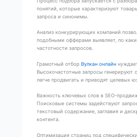
Процесс подбора запускается с разбора
понятий, которые характеризуют товары
запроса и синонимы.
Анализ конкурирующих компаний позвол
подобными офферами выявляет, по каки
частотности запросов.
Грамотный отбор
Вулкан онлайн
нуждает
Высокочастотные запросы генерируют с
легче продвигать и приводят целевых ю
Важность ключевых слов в SEO-продви
Поисковые системы задействуют запрос
текстовый содержание, заглавия и дес
контента.
Оптимизация страниц под специфически