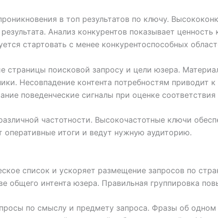
проникновения в топ результатов по ключу. Высококон
результата. Анализ конкурентов показывает ценность 
уется стартовать с менее конкурентоспособных област
ие страницы поисковой запросу и цели юзера. Материа
лики. Несовпадение контента потребностям приводит к
ние поведенческие сигналы при оценке соответствия 
 различной частотности. Высокочастотные ключи обес
 оперативные итоги и ведут нужную аудиторию.
еское список и ускоряет размещение запросов по стр
ве общего интента юзера. Правильная группировка пов
просы по смыслу и предмету запроса. Фразы об одном