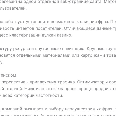
релевантна одной отдельной веб-странице сайта. Мет
льзователей.
особствует установить возможность слияния фраз. Пе
лизость интентов посетителей. Отличающиеся данные т
есс кластеризации вулкан казино.
ектуру ресурса и внутреннюю навигацию. Крупные груп
ановятся отдельными материалами или карточками това
у.
списком
 перспективы привлечения трафика. Оптимизаторы сос
ой отдачей. Низкочастотные запросы проще продвигать
 всех категорий частотности.
компаний вызывает к выбору неосуществимых фраз. Н
урентным ключам. Анализ сложности раскрутки помог