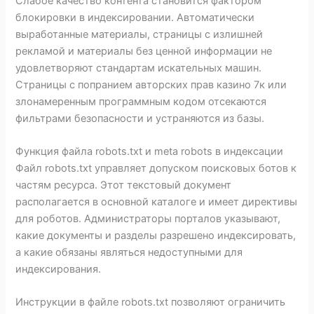
Слабое качество контента становится фактором
блокировки в индексировании. Автоматически
выработанные материалы, страницы с излишней
рекламой и материалы без ценной информации не
удовлетворяют стандартам искательных машин.
Страницы с попранием авторских прав казино 7к или
злонамеренным программным кодом отсекаются
фильтрами безопасности и устраняются из базы.
Функция файла robots.txt и meta robots в индексации
Файл robots.txt управляет допуском поисковых ботов к
частям ресурса. Этот текстовый документ
располагается в основной каталоге и имеет директивы
для роботов. Администраторы порталов указывают,
какие документы и разделы разрешено индексировать,
а какие обязаны являться недоступными для
индексирования.
Инструкции в файле robots.txt позволяют ограничить