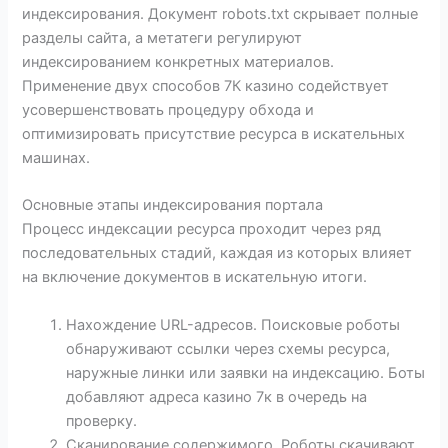
индексирования. Документ robots.txt скрывает полные
разделы сайта, а метатеги регулируют
индексированием конкретных материалов.
Применение двух способов 7К казино содействует
усовершенствовать процедуру обхода и
оптимизировать присутствие ресурса в искательных
машинах.
Основные этапы индексирования портала
Процесс индексации ресурса проходит через ряд
последовательных стадий, каждая из которых влияет
на включение документов в искательную итоги.
Нахождение URL-адресов. Поисковые роботы
обнаруживают ссылки через схемы ресурса,
наружные линки или заявки на индексацию. Боты
добавляют адреса казино 7к в очередь на
проверку.
Сканирование содержимого. Роботы скачивают