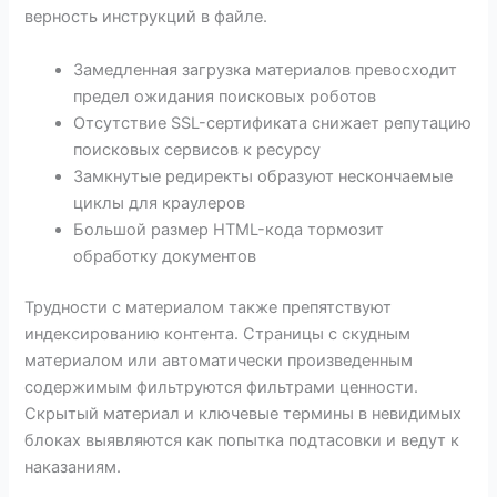
верность инструкций в файле.
Замедленная загрузка материалов превосходит
предел ожидания поисковых роботов
Отсутствие SSL-сертификата снижает репутацию
поисковых сервисов к ресурсу
Замкнутые редиректы образуют нескончаемые
циклы для краулеров
Большой размер HTML-кода тормозит
обработку документов
Трудности с материалом также препятствуют
индексированию контента. Страницы с скудным
материалом или автоматически произведенным
содержимым фильтруются фильтрами ценности.
Скрытый материал и ключевые термины в невидимых
блоках выявляются как попытка подтасовки и ведут к
наказаниям.