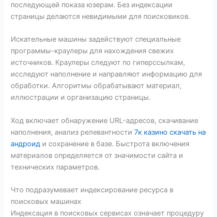
последующей показа юзерам. Без индексации
страницы делаются невидимыми для поисковиков.
Искательные машины задействуют специальные
программы-краулеры для нахождения свежих
источников. Краулеры следуют по гиперссылкам,
исследуют наполнение и направляют информацию для
обработки. Алгоритмы обрабатывают материал,
иллюстрации и организацию страницы.
Ход включает обнаружение URL-адресов, скачивание
наполнения, анализ релевантности
7к казино скачать на
андроид
и сохранение в базе. Быстрота включения
материалов определяется от значимости сайта и
технических параметров.
Что подразумевает индексирование ресурса в
поисковых машинах
Индексация в поисковых сервисах означает процедуру