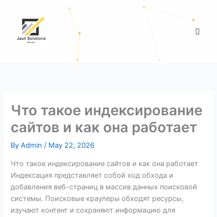
Skip
to
Men
content
Что такое индексирование
сайтов и как она работает
By
Admin
/
May 22, 2026
Что такое индексирование сайтов и как она работает
Индексация представляет собой ход обхода и
добавления веб-страниц в массив данных поисковой
системы. Поисковые краулеры обходят ресурсы,
изучают контент и сохраняют информацию для