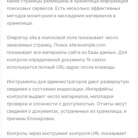
какие страницы размещены в хранилище информации
поисковых сервисов. Есть несколько эффективных
методов мониторинга нахождения материалов в
хранилище.
Оператор site в поисковой поле показывает число
занесенных страниц. Поиск site:example.com
показывает все материалы сайта из базы данных. Для
контроля определенной документа 7k casino
используется полный URL-адрес после команды.
Инструменты для администраторов дают развернутую
сведения о состоянии индексации. Интерфейсы
контроля выдают число материалов, неполадки
проверки и сложности с доступностью. Отчеты несут
сведения о документах, устраненных из хранилища, и
причины блокировки.
Контроль через инструмент контроля URL показывает