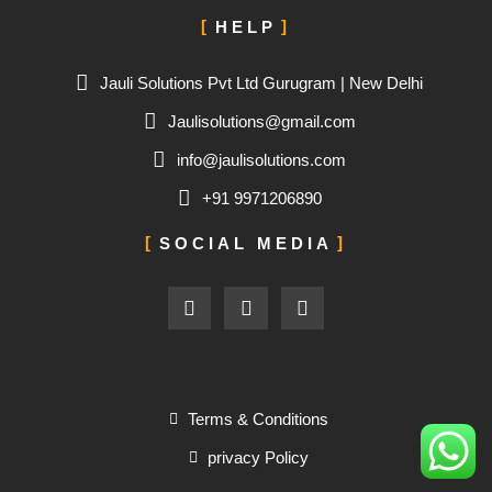
HELP
Jauli Solutions Pvt Ltd Gurugram | New Delhi
Jaulisolutions@gmail.com
info@jaulisolutions.com
+91 9971206890
SOCIAL MEDIA
F
Y
I
a
o
n
c
u
s
e
t
t
b
u
a
o
b
g
o
e
r
Terms & Conditions
k
a
-
m
privacy Policy
f