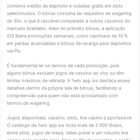
combina crédito de depósito e rodadas grátis em slots
selecionados. O bônus costuma ter requisitos de wagering
de 30x, o que é razoável comparado a outros cassinos do
mercado brasileiro. Além do primeiro bônus, a aplicação
iOS libera promoções semanais, como cashback de 10 %
em perdas acumuladas e bônus de recarga para depósitos
via Pix.
É fundamental ler os termos de cada promoção, pois
alguns bônus excluem jogos de cassino ao vivo ou têm
limites máximos de retirada. A 1win app ios destaca esses
detalhes dentro da própria tela de bônus, facilitando a
compreensão para quem não está acostumado com
termos de wagering.
Jogos disponíveis: cassino, slots, live casino e sportsbook
O catálogo da 1win app ios inclui mais de 2 000 títulos,
entre slots, jogos de mesa, video poker e um robusto live