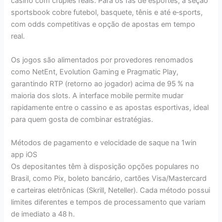
casino com crupiês reais. Para os fãs de esportes, a seção
sportsbook cobre futebol, basquete, tênis e até e‑sports,
com odds competitivas e opção de apostas em tempo
real.
Os jogos são alimentados por provedores renomados
como NetEnt, Evolution Gaming e Pragmatic Play,
garantindo RTP (retorno ao jogador) acima de 95 % na
maioria dos slots. A interface mobile permite mudar
rapidamente entre o cassino e as apostas esportivas, ideal
para quem gosta de combinar estratégias.
Métodos de pagamento e velocidade de saque na 1win
app iOS
Os depositantes têm à disposição opções populares no
Brasil, como Pix, boleto bancário, cartões Visa/Mastercard
e carteiras eletrônicas (Skrill, Neteller). Cada método possui
limites diferentes e tempos de processamento que variam
de imediato a 48 h.