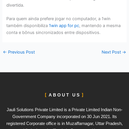
divertida.
Para quem ainda prefere jogar no computador, a 1win
também disponibiliza
1win app for pc
, mantendo a mesma
conta e bônus sincronizados entre dispositivos.
←
Previous Post
Next Post
→
ABOUT US
Jauli Solutions Private Limited is a Private Limited Indian Non-
Government Company incorporated on 30 Jun 2021. Its
registered Corporate office is in Muzaffarnagar, Uttar Pradesh,