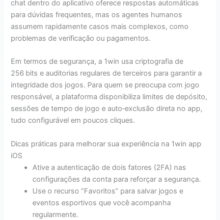
chat dentro do aplicativo oferece respostas automáticas
para dúvidas frequentes, mas os agentes humanos
assumem rapidamente casos mais complexos, como
problemas de verificação ou pagamentos.
Em termos de segurança, a 1win usa criptografia de
256 bits e auditorias regulares de terceiros para garantir a
integridade dos jogos. Para quem se preocupa com jogo
responsável, a plataforma disponibiliza limites de depósito,
sessões de tempo de jogo e auto‑exclusão direta no app,
tudo configurável em poucos cliques.
Dicas práticas para melhorar sua experiência na 1win app
iOS
Ative a autenticação de dois fatores (2FA) nas
configurações da conta para reforçar a segurança.
Use o recurso “Favoritos” para salvar jogos e
eventos esportivos que você acompanha
regularmente.