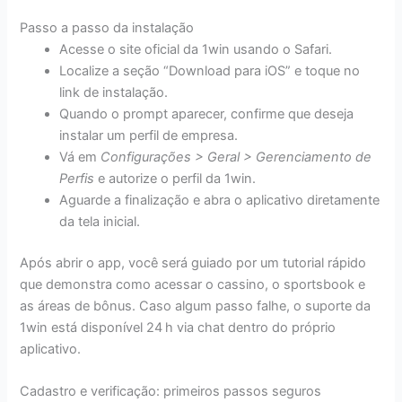
Passo a passo da instalação
Acesse o site oficial da 1win usando o Safari.
Localize a seção “Download para iOS” e toque no
link de instalação.
Quando o prompt aparecer, confirme que deseja
instalar um perfil de empresa.
Vá em
Configurações > Geral > Gerenciamento de
Perfis
e autorize o perfil da 1win.
Aguarde a finalização e abra o aplicativo diretamente
da tela inicial.
Após abrir o app, você será guiado por um tutorial rápido
que demonstra como acessar o cassino, o sportsbook e
as áreas de bônus. Caso algum passo falhe, o suporte da
1win está disponível 24 h via chat dentro do próprio
aplicativo.
Cadastro e verificação: primeiros passos seguros